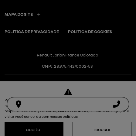
MAPA DO SITE
POLÍTICA DE PRIVACIDADE
POLÍTICA DE COOKIES
Renault Jorlan France Colorado
CNPJ: 28.975.442/0002-53
Para otimizar sua experiência durante a navegação, fazemos uso de
Desacelere. Seu bem maior é a
nossa política de cookies e para proteger seus dados pessoais
respeitamos nossa
política de privacidade
. Ao seguir com a navegação e
vida.
visita você concorda com nossas políticas.
aceitar
recusar
Desenvolvido pela DEALERSPACE ® Direitos Reservados.