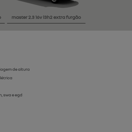
o
master 2.3 16v l3h2 extra furgão
lagem de altura
létrica
om, swa e egd