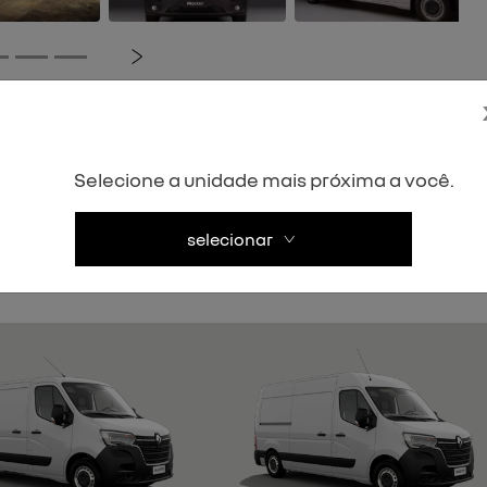
Próximo
los novos
veículos seminovos
1) 3773-4182
(61) 3773-4437
Selecione a unidade mais próxima a você.
culos seminovos
selecionar
) 3535-1000