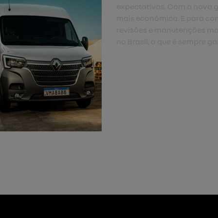
expectativas. Com a nova g
mais econômica. E para com
revisões e manutenções mai
no Brasil, o que é sempre ga