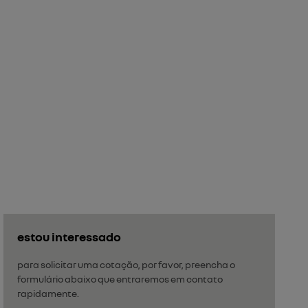
estou interessado
para solicitar uma cotação, por favor, preencha o
formulário abaixo que entraremos em contato
rapidamente.