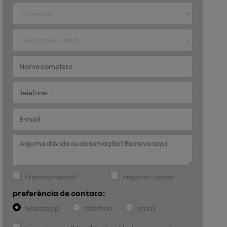
financiamento?
negociar usado
preferência de contato:
whatsapp
telefone
email