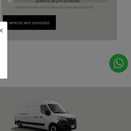
li e aceito a
política de privacidade
e concordo em
receber comunicações da concessionária.
entrar em contato
x