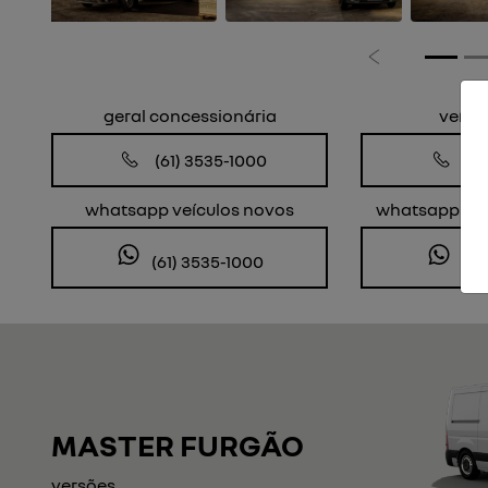
Anterior
geral concessionária
veícu
(61) 3535-1000
(6
whatsapp veículos novos
whatsapp veí
(61) 3535-1000
(61
MASTER FURGÃO
versões