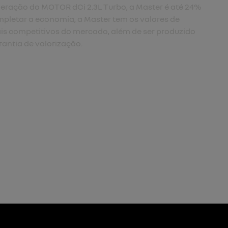
eração do MOTOR dCi 2.3L Turbo, a Master é até 24%
pletar a economia, a Master tem os valores de
s competitivos do mercado, além de ser produzido
rantia de valorização.