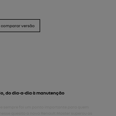
comparar versão
io, do dia-a-dia à manutenção
 e sempre foi um ponto importante para quem
nesse quesito a nova Renault Master superou as