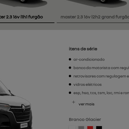
r 2.3 16v l1h1 furgão
master 2.3 16v l2h2 grand furgã
itens de série
ar-condicionado
banco do motorista com regu
retrovisores com regulagem e
vidros elétricos
esp, hsa, tcs, tsm, lac, rmi e r
ver mais
Branco Glacier