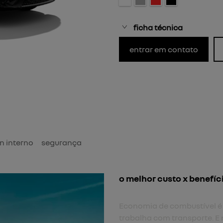
ficha técnica
entrar em contato
n interno
segurança
o melhor custo x benefíc
Economia de combustível é
trabalha com transporte. E 