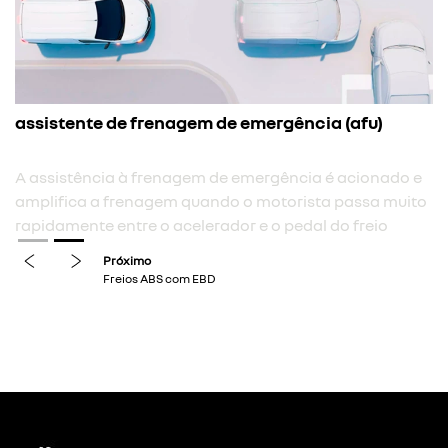
assistente de frenagem de emergência (afu)
A assistência à frenagem de emergência é acionado e
amplifica a frenagem quando o motorista passa muito
rapidamente entre o acelerador e o pedal do freio
previous
next
Próximo
Freios ABS com EBD