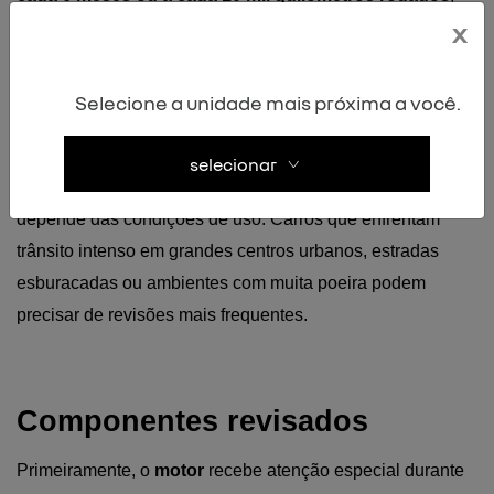
x
considerando sempre o que acontecer primeiro.
Para veículos novos, é fundamental seguir rigorosamente 
as orientações da montadora. As revisões obrigatórias são 
Selecione a unidade mais próxima a você.
condição essencial para manter a garantia de fábrica 
válida. 
selecionar
Já para veículos usados ou 
seminovos
, a periodicidade 
depende das condições de uso. Carros que enfrentam 
trânsito intenso em grandes centros urbanos, estradas 
esburacadas ou ambientes com muita poeira podem 
precisar de revisões mais frequentes.
Componentes revisados 
Primeiramente, o 
motor
 recebe atenção especial durante 